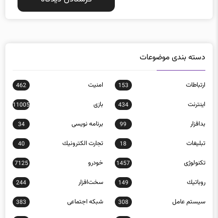
دسته بندی موضوعات
ارتباطات
امنيت
462
153
اينترنت
بازی
11005
434
بدافزار
برنامه نويسی
34
99
تبلیغات
تجارت الكترونيك
40
18
تکنولوژی
خودرو
7125
1457
روباتيك
سخت‌افزار
244
149
سيستم عامل
شبكه اجتماعی
383
308
شبكه و امنيت
فناوری
10901
12