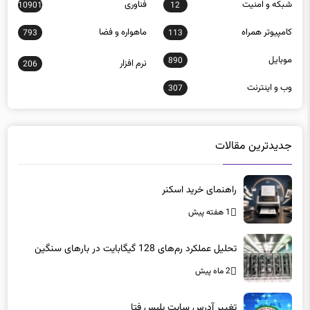
كامپيوتر همراه
ماهواره و فضا
793
113
موبايل
890
نرم افزار
206
وب و اينترنت
307
جدیدترین مقالات
راهنمای خرید اسکنر
1 هفته پیش
تحلیل عملکرد رم‌های 128 گیگابایت در بارهای سنگین
2 ماه پیش
تغییر آدرس سایت پلیس فتا
2 ماه پیش