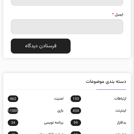
ایمیل
*
دسته بندی موضوعات
ارتباطات
امنيت
462
153
اينترنت
بازی
11005
434
بدافزار
برنامه نويسی
34
99
تبلیغات
تجارت الكترونيك
40
18