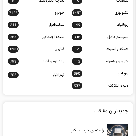
تکنولوژی
خودرو
7125
1457
روباتيك
سخت‌افزار
244
149
سيستم عامل
شبكه اجتماعی
383
308
شبكه و امنيت
فناوری
10901
12
كامپيوتر همراه
ماهواره و فضا
793
113
موبايل
890
نرم افزار
206
وب و اينترنت
307
جدیدترین مقالات
راهنمای خرید اسکنر
1 هفته پیش