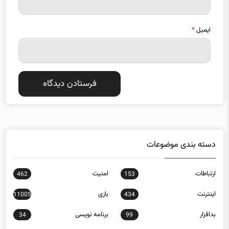
ایمیل
*
دسته بندی موضوعات
ارتباطات
امنيت
462
153
اينترنت
بازی
11005
434
بدافزار
برنامه نويسی
34
99