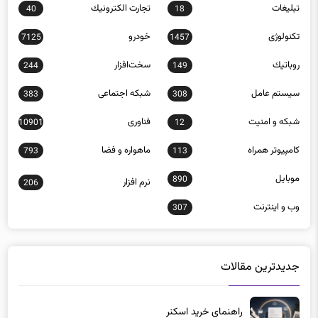
تبلیغات
تجارت الكترونيك
40
18
تکنولوژی
خودرو
7125
1457
روباتيك
سخت‌افزار
244
149
سيستم عامل
شبكه اجتماعی
383
308
شبكه و امنيت
فناوری
10901
12
كامپيوتر همراه
ماهواره و فضا
793
113
موبايل
890
نرم افزار
206
وب و اينترنت
307
جدیدترین مقالات
راهنمای خرید اسکنر