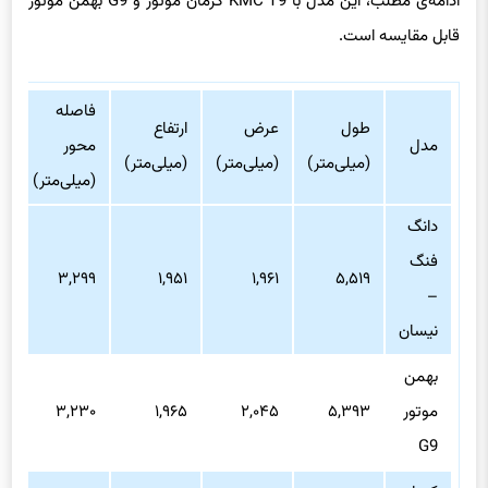
قابل مقایسه است.
فاصله
طول
عرض
ارتفاع
مدل
محور
(میلی‌متر)
(میلی‌متر)
(میلی‌متر)
(میلی‌متر)
دانگ
فنگ
۳,۲۹۹
۱,۹۵۱
۱,۹۶۱
۵,۵۱۹
–
نیسان
بهمن
موتور
۵,۳۹۳
۲,۰۴۵
۱,۹۶۵
۳,۲۳۰
G9
کرمان