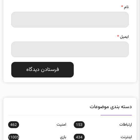
ایمیل
*
دسته بندی موضوعات
ارتباطات
امنيت
462
153
اينترنت
بازی
11005
434