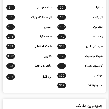
بدافزار
برنامه نويسی
34
99
تبلیغات
تجارت الكترونيك
40
18
تکنولوژی
خودرو
7125
1457
روباتيك
سخت‌افزار
244
149
سيستم عامل
شبكه اجتماعی
383
308
شبكه و امنيت
فناوری
10901
12
كامپيوتر همراه
ماهواره و فضا
793
113
موبايل
890
نرم افزار
206
وب و اينترنت
307
جدیدترین مقالات