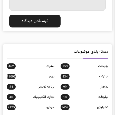
ایمیل
*
دسته بندی موضوعات
ارتباطات
امنيت
462
153
اينترنت
بازی
11005
434
بدافزار
برنامه نويسی
34
99
تبلیغات
تجارت الكترونيك
40
18
تکنولوژی
خودرو