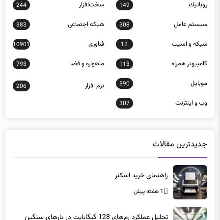
7125
1457
روباتيك
سخت‌افزار
244
149
سيستم عامل
شبكه اجتماعی
383
308
شبكه و امنيت
فناوری
10901
12
كامپيوتر همراه
ماهواره و فضا
793
113
موبايل
890
نرم افزار
206
وب و اينترنت
307
جدیدترین مقالات
راهنمای خرید اسکنر
1 هفته پیش