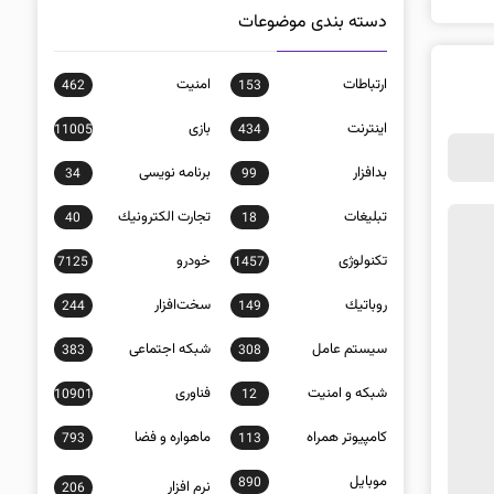
دسته بندی موضوعات
ارتباطات
امنيت
462
153
اينترنت
بازی
11005
434
بدافزار
برنامه نويسی
34
99
تبلیغات
تجارت الكترونيك
40
18
تکنولوژی
خودرو
7125
1457
روباتيك
سخت‌افزار
244
149
سيستم عامل
شبكه اجتماعی
383
308
شبكه و امنيت
فناوری
10901
12
كامپيوتر همراه
ماهواره و فضا
793
113
موبايل
890
نرم افزار
206