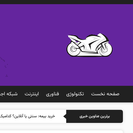
صفحه نخست
تکنولوژی
فناوری
اينترنت
شبكه اجت
خرید
برترین عناوین خبری