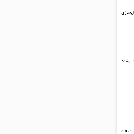
ل‌سازی
parental cont بسیار powerful نیز محسوب می‌شود
اشته و