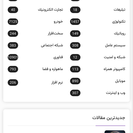
تبلیغات
تجارت الكترونيك
40
18
تکنولوژی
خودرو
7125
1457
روباتيك
سخت‌افزار
244
149
سيستم عامل
شبكه اجتماعی
383
308
شبكه و امنيت
فناوری
10901
12
كامپيوتر همراه
ماهواره و فضا
793
113
موبايل
890
نرم افزار
206
وب و اينترنت
307
جدیدترین مقالات
راهنمای خرید اسکنر