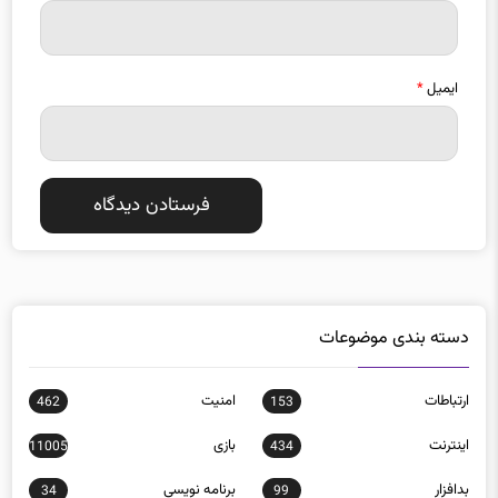
ایمیل
*
دسته بندی موضوعات
ارتباطات
امنيت
462
153
اينترنت
بازی
11005
434
بدافزار
برنامه نويسی
34
99