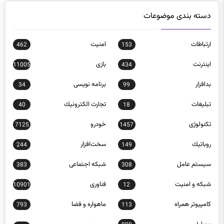
دسته بندی موضوعات
ارتباطات
امنيت
462
153
اينترنت
بازی
11005
434
بدافزار
برنامه نويسی
34
99
تبلیغات
تجارت الكترونيك
40
18
تکنولوژی
خودرو
7125
1457
روباتيك
سخت‌افزار
244
149
سيستم عامل
شبكه اجتماعی
383
308
شبكه و امنيت
فناوری
10901
12
كامپيوتر همراه
ماهواره و فضا
793
113