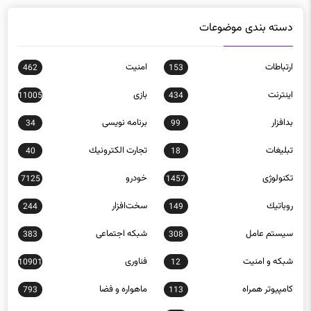
دسته بندی موضوعات
ارتباطات
امنيت
462
153
اينترنت
بازی
11005
434
بدافزار
برنامه نويسی
34
99
تبلیغات
تجارت الكترونيك
40
18
تکنولوژی
خودرو
7125
1457
روباتيك
سخت‌افزار
244
149
سيستم عامل
شبكه اجتماعی
383
308
شبكه و امنيت
فناوری
10901
12
كامپيوتر همراه
ماهواره و فضا
793
113
موبايل
890
نرم افزار
206