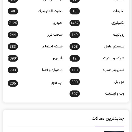
تبلیغات
تجارت الكترونيك
40
18
تکنولوژی
خودرو
7125
1457
روباتيك
سخت‌افزار
244
149
سيستم عامل
شبكه اجتماعی
383
308
شبكه و امنيت
فناوری
10901
12
كامپيوتر همراه
ماهواره و فضا
793
113
موبايل
890
نرم افزار
206
وب و اينترنت
307
جدیدترین مقالات