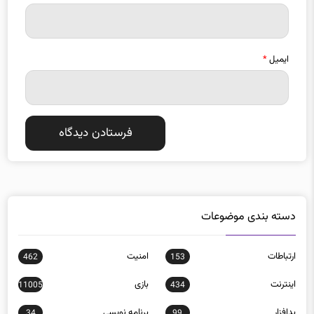
ایمیل
*
دسته بندی موضوعات
ارتباطات
امنيت
462
153
اينترنت
بازی
11005
434
بدافزار
برنامه نويسی
34
99