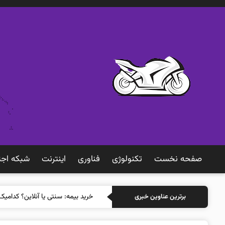
صفحه نخست
تکنولوژی
فناوری
اينترنت
شبكه اجت
خرید بیمه: سنتی یا آنلاین؟ کدامیک
برترین عناوین خبری