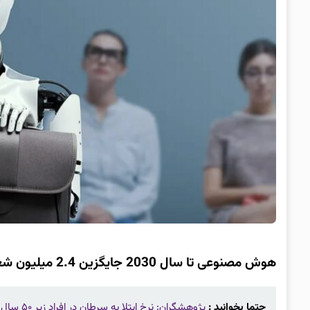
هوش مصنوعی تا سال 2030 جایگزین 2.4 میلیون شغل در ایالات متحده خواهد شد
حتما بخوانید :
پژوهشگران: نرخ ابتلا به سرطان در افراد زیر ۵۰ سال درحال افزایش است