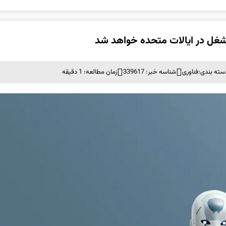
سته بندی:
فناوری
شناسه خبر: 339617
زمان مطالعه: 1 دقیقه