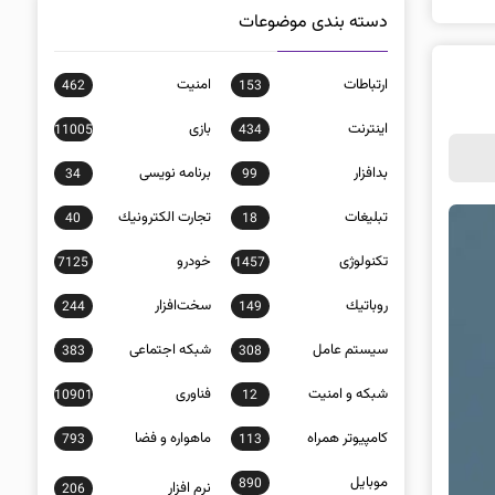
دسته بندی موضوعات
ارتباطات
امنيت
462
153
اينترنت
بازی
11005
434
بدافزار
برنامه نويسی
34
99
تبلیغات
تجارت الكترونيك
40
18
تکنولوژی
خودرو
7125
1457
روباتيك
سخت‌افزار
244
149
سيستم عامل
شبكه اجتماعی
383
308
شبكه و امنيت
فناوری
10901
12
كامپيوتر همراه
ماهواره و فضا
793
113
موبايل
890
نرم افزار
206