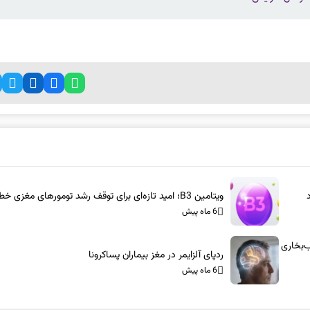
ویتامین B3؛ امید تازه‌ای برای توقف رشد تومورهای مغزی خطرناک
6 ماه پیش
س-آام‌جی: شاسی‌بلندهای ۱۰۰۰ اسب‌بخاری
ردپای آلزایمر در مغز بیماران پساکرونا
6 ماه پیش