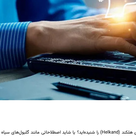
آیا تاکنون نام سندرم کاسپر-لو (Casper-Lew Syndrome) یا بیماری هلکند (Helkand) را شنیده‌اید؟ یا شاید اصطلاحاتی مانند گلبول‌