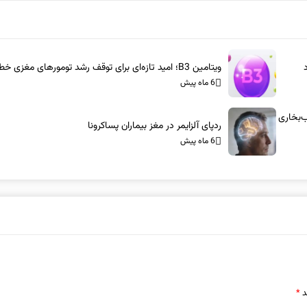
ویتامین B3؛ امید تازه‌ای برای توقف رشد تومورهای مغزی خطرناک
6 ماه پیش
س-آام‌جی: شاسی‌بلندهای ۱۰۰۰ اسب‌بخاری
ردپای آلزایمر در مغز بیماران پساکرونا
6 ماه پیش
د
*