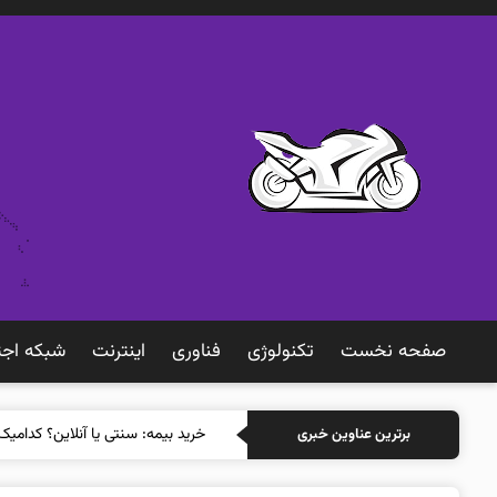
صفحه نخست
تکنولوژی
فناوری
اينترنت
شبكه اجت
خرید بیمه: سنتی
برترین عناوین خبری