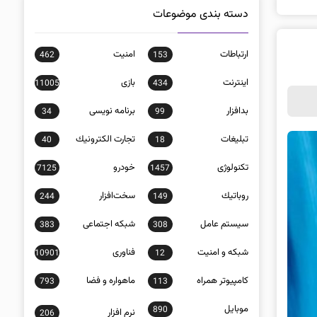
دسته بندی موضوعات
ارتباطات
امنيت
462
153
اينترنت
بازی
11005
434
بدافزار
برنامه نويسی
34
99
تبلیغات
تجارت الكترونيك
40
18
تکنولوژی
خودرو
7125
1457
روباتيك
سخت‌افزار
244
149
سيستم عامل
شبكه اجتماعی
383
308
شبكه و امنيت
فناوری
10901
12
كامپيوتر همراه
ماهواره و فضا
793
113
موبايل
890
نرم افزار
206