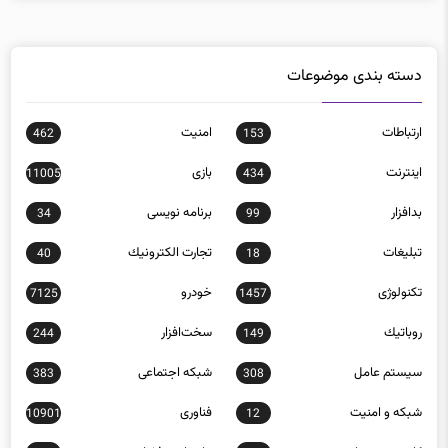
دسته بندی موضوعات
ارتباطات
امنيت
462
153
اينترنت
بازی
11005
434
بدافزار
برنامه نويسی
34
99
تبلیغات
تجارت الكترونيك
40
18
تکنولوژی
خودرو
7125
1457
روباتيك
سخت‌افزار
244
149
سيستم عامل
شبكه اجتماعی
383
308
شبكه و امنيت
فناوری
10901
12
كامپيوتر همراه
ماهواره و فضا
793
113