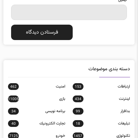
دسته بندی موضوعات
ارتباطات
امنيت
462
153
اينترنت
بازی
11005
434
بدافزار
برنامه نويسی
34
99
تبلیغات
تجارت الكترونيك
40
18
تکنولوژی
خودرو
7125
1457