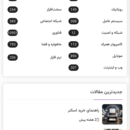
روباتيك
سخت‌افزار
244
149
سيستم عامل
شبكه اجتماعی
383
308
شبكه و امنيت
فناوری
10901
12
كامپيوتر همراه
ماهواره و فضا
793
113
موبايل
890
نرم افزار
206
وب و اينترنت
307
جدیدترین مقالات
راهنمای خرید اسکنر
2 هفته پیش
تحلیل عملکرد رم‌های 128 گیگابایت در بارهای سنگین