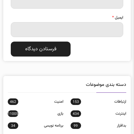
ایمیل
*
دسته بندی موضوعات
ارتباطات
امنيت
462
153
اينترنت
بازی
11005
434
بدافزار
برنامه نويسی
34
99