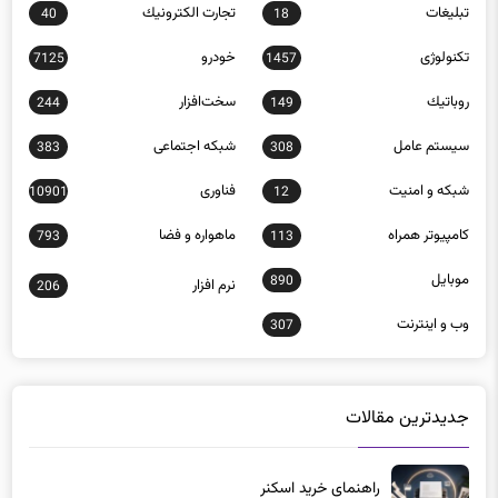
تبلیغات
تجارت الكترونيك
40
18
تکنولوژی
خودرو
7125
1457
روباتيك
سخت‌افزار
244
149
سيستم عامل
شبكه اجتماعی
383
308
شبكه و امنيت
فناوری
10901
12
كامپيوتر همراه
ماهواره و فضا
793
113
موبايل
890
نرم افزار
206
وب و اينترنت
307
جدیدترین مقالات
راهنمای خرید اسکنر