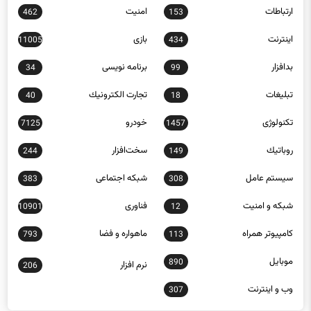
ارتباطات
امنيت
462
153
اينترنت
بازی
11005
434
بدافزار
برنامه نويسی
34
99
تبلیغات
تجارت الكترونيك
40
18
تکنولوژی
خودرو
7125
1457
روباتيك
سخت‌افزار
244
149
سيستم عامل
شبكه اجتماعی
383
308
شبكه و امنيت
فناوری
10901
12
كامپيوتر همراه
ماهواره و فضا
793
113
موبايل
890
نرم افزار
206
وب و اينترنت
307