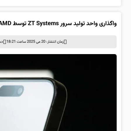
واگذاری واحد تولید سرور ZT Systems توسط AMD به Sanmina با معامله‌ای ۳ میلیارد دلاری
زمان انتشار: 20 می 2025 ساعت 18:21
دس