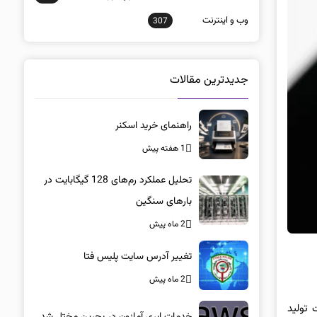
وب و اينترنت
307
جدیدترین مقالات
راهنمای خرید اسکنر
1 هفته پیش
تحلیل عملکرد رم‌های 128 گیگابایت در
بارهای سنگین
2 ماه پیش
تغییر آدرس سایت پلیس فتا
2 ماه پیش
Sanm، فعال در حوزه خدمات تولید
خدمات ابری آمازون در بحرین مختل شد