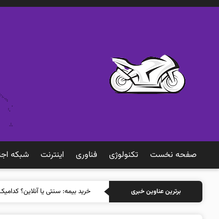
صفحه نخست
تکنولوژی
فناوری
اينترنت
شبكه اجت
خرید بیمه: سنتی یا آنلاین؟ کدامیک
برترین عناوین خبری