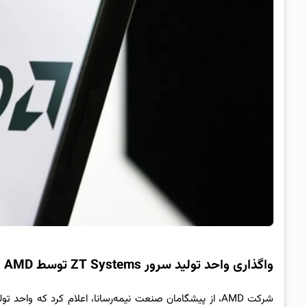
واگذاری واحد تولید سرور ZT Systems توسط AMD به Sanmina با معامله‌ای ۳ میلیارد دلاری