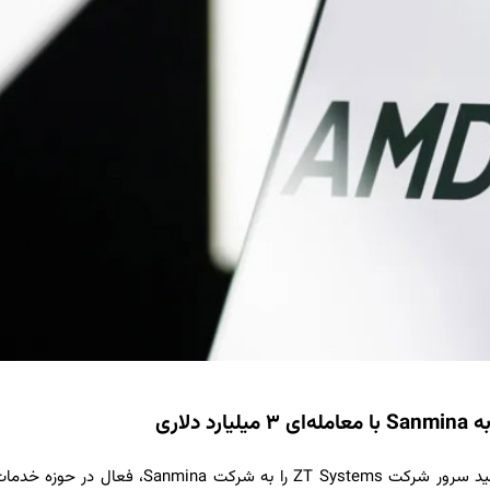
شرکت AMD، از پیشگامان صنعت نیمه‌رسانا، اعلام کرد که واحد تولید سرور شرکت ZT Systems را به شرکت ina