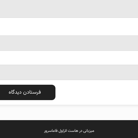
میزبانی در
هاست لاراول
فاماسرور