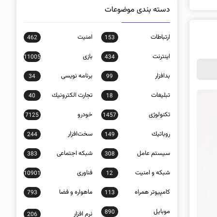
دسته بندی موضوعات
ارتباطات
امنيت
462
153
اينترنت
بازی
11005
434
بدافزار
برنامه نويسی
34
99
تبلیغات
تجارت الكترونيك
40
18
تکنولوژی
خودرو
7125
1457
روباتيك
سخت‌افزار
244
149
سيستم عامل
شبكه اجتماعی
383
308
شبكه و امنيت
فناوری
10901
12
كامپيوتر همراه
ماهواره و فضا
793
113
موبايل
890
نرم افزار
206