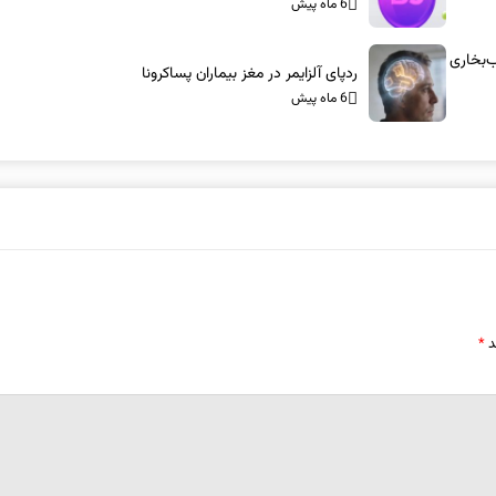
6 ماه پیش
س-آام‌جی: شاسی‌بلندهای ۱۰۰۰ اسب‌بخاری
ردپای آلزایمر در مغز بیماران پساکرونا
6 ماه پیش
د
*