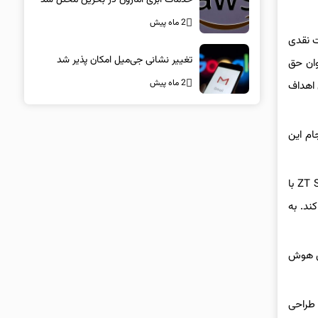
2 ماه پیش
خت نقدی
تغییر نشانی جی‌میل امکان پذیر شد
وان حق
2 ماه پیش
 اهداف
رده است که پس از انجام این
این تصمیم چندان غیرمنتظره نبود. پیش‌تر و در ماه اوت سال دو هزار و بیست‌وچهار، AMD در جریان اعلام قصد خود برای خرید شرکت ZT Systems با
ند. به
ارهای هوش
عمیق تیم طراحی