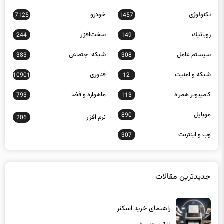
7125
1457
روباتيك
سخت‌افزار
244
149
سيستم عامل
شبكه اجتماعی
383
308
شبكه و امنيت
فناوری
10901
12
كامپيوتر همراه
ماهواره و فضا
793
113
موبايل
890
نرم افزار
206
وب و اينترنت
307
جدیدترین مقالات
راهنمای خرید اسکنر
1 هفته پیش