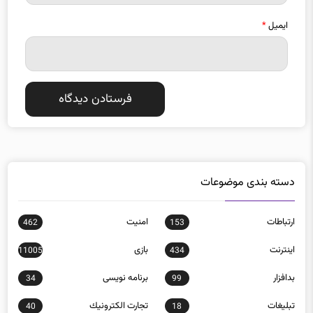
ایمیل
*
دسته بندی موضوعات
ارتباطات
امنيت
462
153
اينترنت
بازی
11005
434
بدافزار
برنامه نويسی
34
99
تبلیغات
تجارت الكترونيك
40
18
تکنولوژی
خودرو