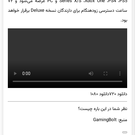
Series X/S ،Xbox One ،PS4 ،PS5 و PC عرضه می‌شود و ۷۲
ساعت دسترسی زودهنگام برای دارندگان نسخه Deluxe برقرار خواهد
بود.
دانلود ۷۲۰
دانلود ۱۰۸۰
نظر شما در این باره چیست؟
منبع: GamingBolt