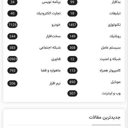
بدافزار
برنامه نويسی
34
99
تبلیغات
تجارت الكترونيك
40
18
تکنولوژی
خودرو
7125
1457
روباتيك
سخت‌افزار
244
149
سيستم عامل
شبكه اجتماعی
383
308
شبكه و امنيت
فناوری
10901
12
كامپيوتر همراه
ماهواره و فضا
793
113
موبايل
890
نرم افزار
206
وب و اينترنت
307
جدیدترین مقالات