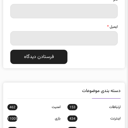
ایمیل
*
دسته بندی موضوعات
ارتباطات
امنيت
462
153
اينترنت
بازی
11005
434