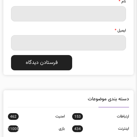
نام
*
ایمیل
*
دسته بندی موضوعات
ارتباطات
امنيت
462
153
اينترنت
بازی
11005
434