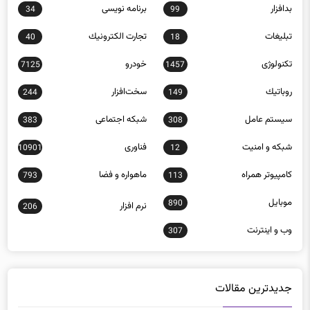
بدافزار
برنامه نويسی
34
99
تبلیغات
تجارت الكترونيك
40
18
تکنولوژی
خودرو
7125
1457
روباتيك
سخت‌افزار
244
149
سيستم عامل
شبكه اجتماعی
383
308
شبكه و امنيت
فناوری
10901
12
كامپيوتر همراه
ماهواره و فضا
793
113
موبايل
890
نرم افزار
206
وب و اينترنت
307
جدیدترین مقالات