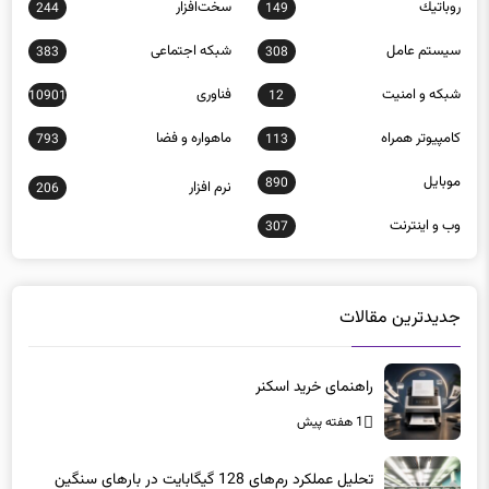
روباتيك
سخت‌افزار
244
149
سيستم عامل
شبكه اجتماعی
383
308
شبكه و امنيت
فناوری
10901
12
كامپيوتر همراه
ماهواره و فضا
793
113
موبايل
890
نرم افزار
206
وب و اينترنت
307
جدیدترین مقالات
راهنمای خرید اسکنر
1 هفته پیش
تحلیل عملکرد رم‌های 128 گیگابایت در بارهای سنگین