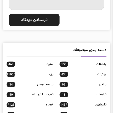
دسته بندی موضوعات
ارتباطات
امنيت
462
153
اينترنت
بازی
11005
434
بدافزار
برنامه نويسی
34
99
تبلیغات
تجارت الكترونيك
40
18
تکنولوژی
خودرو
7125
1457