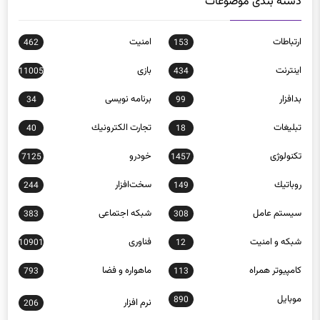
دسته بندی موضوعات
ارتباطات
امنيت
462
153
اينترنت
بازی
11005
434
بدافزار
برنامه نويسی
34
99
تبلیغات
تجارت الكترونيك
40
18
تکنولوژی
خودرو
7125
1457
روباتيك
سخت‌افزار
244
149
سيستم عامل
شبكه اجتماعی
383
308
شبكه و امنيت
فناوری
10901
12
كامپيوتر همراه
ماهواره و فضا
793
113
موبايل
890
نرم افزار
206