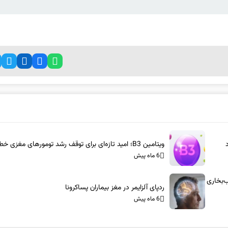
ویتامین B3؛ امید تازه‌ای برای توقف رشد تومورهای مغزی خطرناک
6 ماه پیش
س-آام‌جی: شاسی‌بلندهای ۱۰۰۰ اسب‌بخاری
ردپای آلزایمر در مغز بیماران پساکرونا
6 ماه پیش