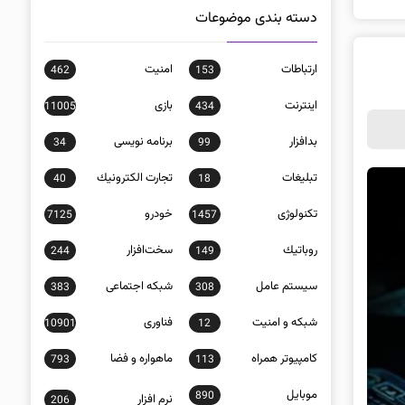
دسته بندی موضوعات
ارتباطات
امنيت
462
153
اينترنت
بازی
11005
434
بدافزار
برنامه نويسی
34
99
تبلیغات
تجارت الكترونيك
40
18
تکنولوژی
خودرو
7125
1457
روباتيك
سخت‌افزار
244
149
سيستم عامل
شبكه اجتماعی
383
308
شبكه و امنيت
فناوری
10901
12
كامپيوتر همراه
ماهواره و فضا
793
113
موبايل
890
نرم افزار
206