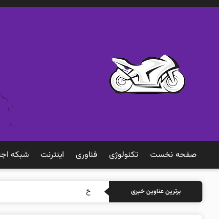
صفحه نخست
تکنولوژی
فناوری
اينترنت
شبكه اجت
خرید بیمه: سنتی
برترین عناوین خبری