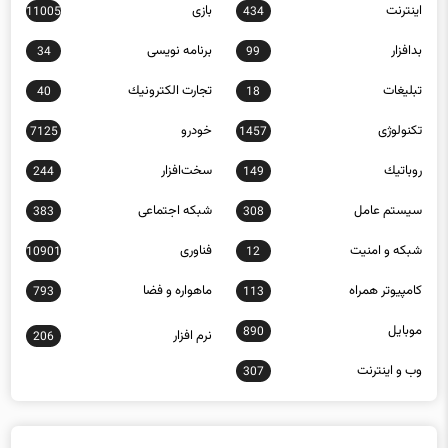
اينترنت
بازی
11005
434
بدافزار
برنامه نويسی
34
99
تبلیغات
تجارت الكترونيك
40
18
تکنولوژی
خودرو
7125
1457
روباتيك
سخت‌افزار
244
149
سيستم عامل
شبكه اجتماعی
383
308
شبكه و امنيت
فناوری
10901
12
كامپيوتر همراه
ماهواره و فضا
793
113
موبايل
890
نرم افزار
206
وب و اينترنت
307