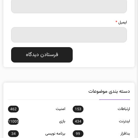
ایمیل
*
دسته بندی موضوعات
ارتباطات
امنيت
462
153
اينترنت
بازی
11005
434
بدافزار
برنامه نويسی
34
99