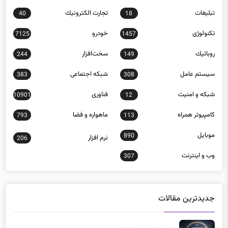
تبلیغات
تجارت الكترونيك
40
18
تکنولوژی
خودرو
7125
1457
روباتيك
سخت‌افزار
244
149
سيستم عامل
شبكه اجتماعی
383
308
شبكه و امنيت
فناوری
10901
12
كامپيوتر همراه
ماهواره و فضا
793
113
موبايل
890
نرم افزار
206
وب و اينترنت
307
جدیدترین مقالات