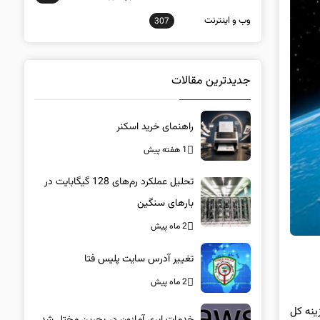
وب و اينترنت
307
جدیدترین مقالات
راهنمای خرید اسکنر
1 هفته پیش
تحلیل عملکرد رم‌های 128 گیگابایت در
بارهای سنگین
2 ماه پیش
تغییر آدرس سایت پلیس فتا
2 ماه پیش
ینه کل
خدمات ابری آمازون در بحرین مختل شد