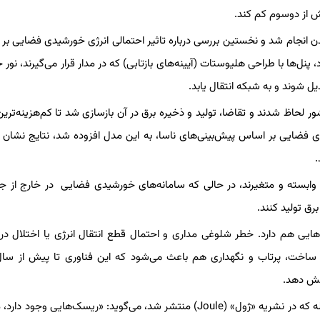
ن انجام شد و نخستین بررسی درباره تاثیر احتمالی انرژی خورشیدی فضایی بر ار
در این روش که انرژی خورشیدی فضایی (SBSP) نام دارد، پنل‌ها با طراحی هلیوستات (آیینه‌های بازتابی) که در مدار قرار می‌گیرند،
یل شوند و به شبکه انتقال یابد.
 رایانه‌ای که شبکه برق آینده اروپا را شبیه‌سازی می‌کرد، ۳۳ کشور لحاظ شدند و تقاضا، تولید و ذخیره برق در آن بازسازی شد تا کم‌هزین
ی فضایی بر اساس پیش‌بینی‌های ناسا، به این مدل افزوده شد، نتایج نشان د
ی وابسته و متغیرند، در حالی که سامانه‌های خورشیدی فضایی در خارج از ج
رق تولید کنند.
ایی هم دارد. خطر شلوغی مداری و احتمال قطع انتقال انرژی یا اختلال در 
اهش دهد.
دکتر وی هه، استاد ارشد مهندسی در کالج کینگز و نویسنده‌ اصلی مقاله که در نشریه «ژول»‌ (‌Joule‌) منتشر شد، می‌گوید: «ریسک‌هایی و