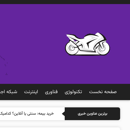
صفحه نخست
تکنولوژی
فناوری
اينترنت
شبكه اجت
خرید بیمه
برترین عناوین خبری