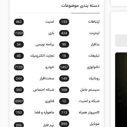
دسته بندی موضوعات
ارتباطات
امنيت
462
153
اينترنت
بازی
11005
434
بدافزار
برنامه نويسی
34
99
تبلیغات
تجارت الكترونيك
40
18
تکنولوژی
خودرو
7125
1457
روباتيك
سخت‌افزار
244
149
سيستم عامل
شبكه اجتماعی
383
308
شبكه و امنيت
فناوری
10901
12
كامپيوتر همراه
ماهواره و فضا
793
113
موبايل
890
نرم افزار
206