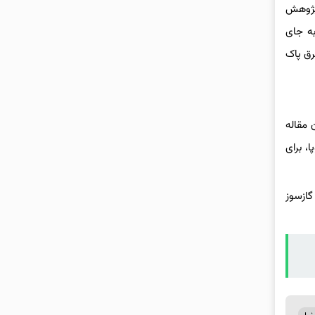
 پژوهش
به جای
رق پاک
 مقاله
، برای
گازسوز