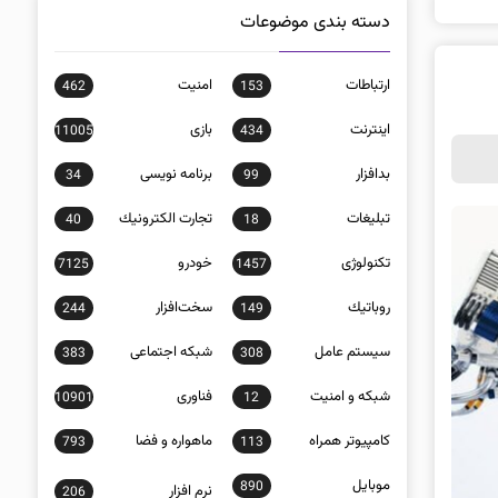
دسته بندی موضوعات
ارتباطات
امنيت
462
153
اينترنت
بازی
11005
434
بدافزار
برنامه نويسی
34
99
تبلیغات
تجارت الكترونيك
40
18
تکنولوژی
خودرو
7125
1457
روباتيك
سخت‌افزار
244
149
سيستم عامل
شبكه اجتماعی
383
308
شبكه و امنيت
فناوری
10901
12
كامپيوتر همراه
ماهواره و فضا
793
113
موبايل
890
نرم افزار
206