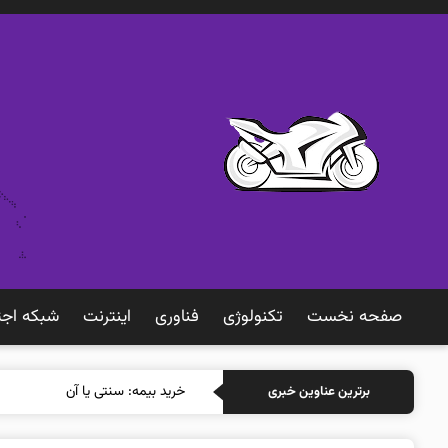
صفحه نخست
تکنولوژی
فناوری
اينترنت
شبكه اجت
خرید بیمه: سنتی یا آنلاین؟ کدامیک
برترین عناوین خبری