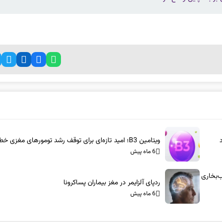
ویتامین B3؛ امید تازه‌ای برای توقف رشد تومورهای مغزی خطرناک
6 ماه پیش
س-آام‌جی: شاسی‌بلندهای ۱۰۰۰ اسب‌بخاری
ردپای آلزایمر در مغز بیماران پساکرونا
6 ماه پیش