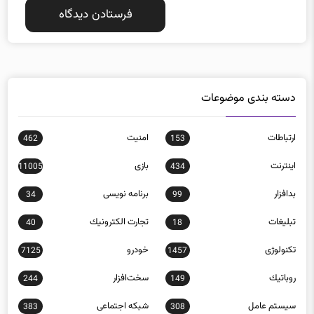
دسته بندی موضوعات
ارتباطات
امنيت
462
153
اينترنت
بازی
11005
434
بدافزار
برنامه نويسی
34
99
تبلیغات
تجارت الكترونيك
40
18
تکنولوژی
خودرو
7125
1457
روباتيك
سخت‌افزار
244
149
سيستم عامل
شبكه اجتماعی
383
308
شبكه و امنيت
فناوری
10901
12