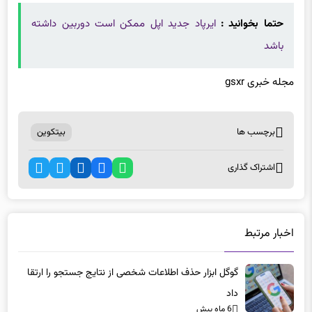
باشد
مجله خبری gsxr
برچسب ها
بیتکوین
اشتراک گذاری
اخبار مرتبط
گوگل ابزار حذف اطلاعات شخصی از نتایج جستجو را ارتقا
داد
6 ماه پیش
ویتامین B3؛ امید تازه‌ای برای توقف رشد تومورهای مغزی