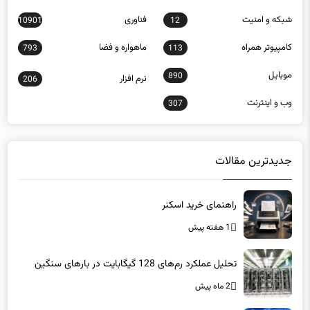
كامپيوتر همراه
ماهواره و فضا
793
113
موبايل
890
نرم افزار
206
وب و اينترنت
307
جدیدترین مقالات
راهنمای خرید اسکنر
1 هفته پیش
تحلیل عملکرد رم‌های 128 گیگابایت در بارهای سنگین
2 ماه پیش
تغییر آدرس سایت پلیس فتا
2 ماه پیش