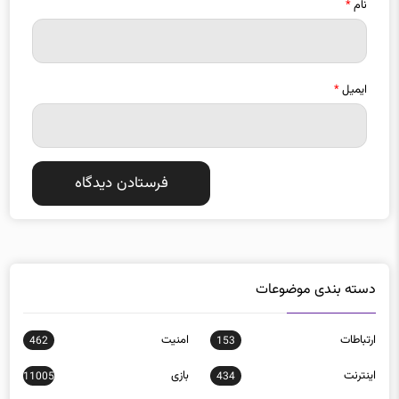
نام
*
ایمیل
*
دسته بندی موضوعات
ارتباطات
امنيت
462
153
اينترنت
بازی
11005
434