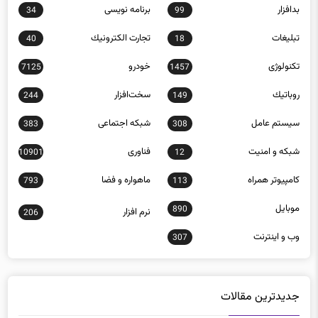
بدافزار
برنامه نويسی
34
99
تبلیغات
تجارت الكترونيك
40
18
تکنولوژی
خودرو
7125
1457
روباتيك
سخت‌افزار
244
149
سيستم عامل
شبكه اجتماعی
383
308
شبكه و امنيت
فناوری
10901
12
كامپيوتر همراه
ماهواره و فضا
793
113
موبايل
890
نرم افزار
206
وب و اينترنت
307
جدیدترین مقالات