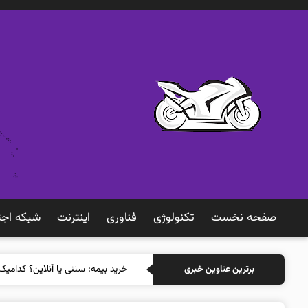
صفحه نخست
تکنولوژی
فناوری
اينترنت
شبكه اجت
خرید بی
برترین عناوین خبری