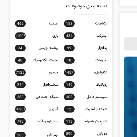
دسته بندی موضوعات
ارتباطات
امنيت
462
153
اينترنت
بازی
11005
434
بدافزار
برنامه نويسی
34
99
تبلیغات
تجارت الكترونيك
40
18
تکنولوژی
خودرو
7125
1457
روباتيك
سخت‌افزار
244
149
سيستم عامل
شبكه اجتماعی
383
308
شبكه و امنيت
فناوری
10901
12
كامپيوتر همراه
ماهواره و فضا
793
113
موبايل
890
نرم افزار
206