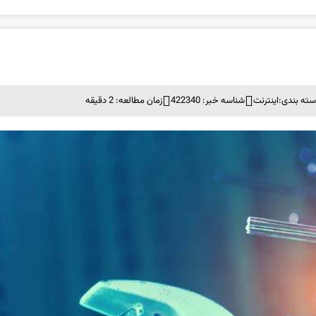
ته بندی:
اينترنت
شناسه خبر: 422340
زمان مطالعه: 2 دقیقه