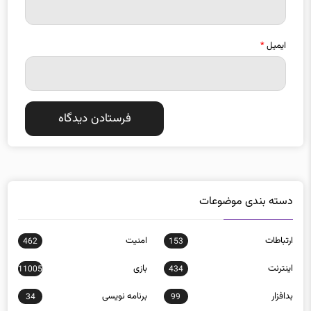
ایمیل
*
دسته بندی موضوعات
ارتباطات
امنيت
462
153
اينترنت
بازی
11005
434
بدافزار
برنامه نويسی
34
99