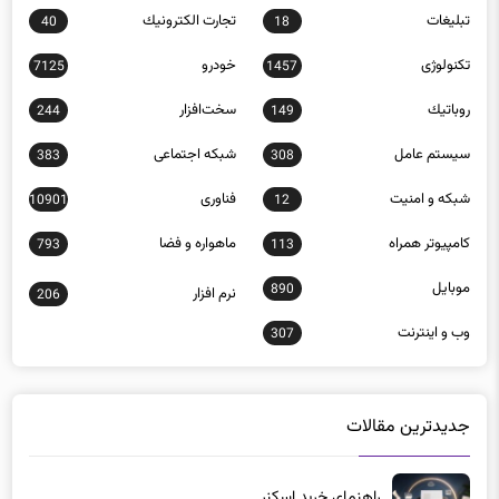
تبلیغات
تجارت الكترونيك
40
18
تکنولوژی
خودرو
7125
1457
روباتيك
سخت‌افزار
244
149
سيستم عامل
شبكه اجتماعی
383
308
شبكه و امنيت
فناوری
10901
12
كامپيوتر همراه
ماهواره و فضا
793
113
موبايل
890
نرم افزار
206
وب و اينترنت
307
جدیدترین مقالات
راهنمای خرید اسکنر