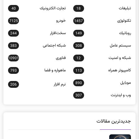
تکنولوژی
خودرو
7125
1457
روباتيك
سخت‌افزار
244
149
سيستم عامل
شبكه اجتماعی
383
308
شبكه و امنيت
فناوری
10901
12
كامپيوتر همراه
ماهواره و فضا
793
113
موبايل
890
نرم افزار
206
وب و اينترنت
307
جدیدترین مقالات
راهنمای خرید اسکنر