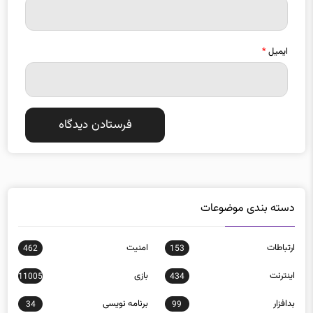
ایمیل
*
دسته بندی موضوعات
ارتباطات
امنيت
462
153
اينترنت
بازی
11005
434
بدافزار
برنامه نويسی
34
99
تبلیغات
تجارت الكترونيك
40
18