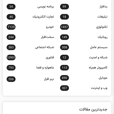
بدافزار
برنامه نويسی
34
99
تبلیغات
تجارت الكترونيك
40
18
تکنولوژی
خودرو
7125
1457
روباتيك
سخت‌افزار
244
149
سيستم عامل
شبكه اجتماعی
383
308
شبكه و امنيت
فناوری
10901
12
كامپيوتر همراه
ماهواره و فضا
793
113
موبايل
890
نرم افزار
206
وب و اينترنت
307
جدیدترین مقالات