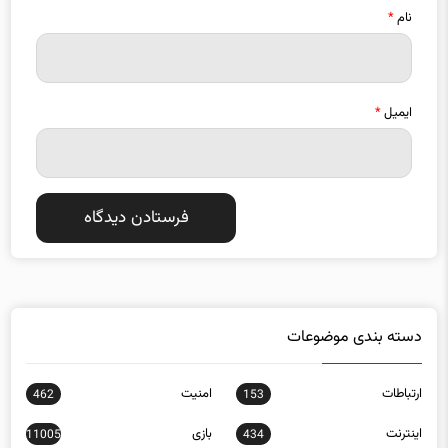
نام
*
ایمیل
*
دسته بندی موضوعات
ارتباطات
امنيت
462
153
اينترنت
بازی
11005
434