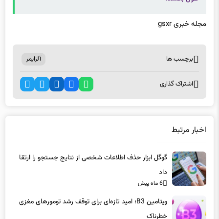
مجله خبری gsxr
برچسب ها
آلزایمر
اشتراک گذاری
اخبار مرتبط
گوگل ابزار حذف اطلاعات شخصی از نتایج جستجو را ارتقا
داد
6 ماه پیش
ویتامین B3؛ امید تازه‌ای برای توقف رشد تومورهای مغزی
خطرناک