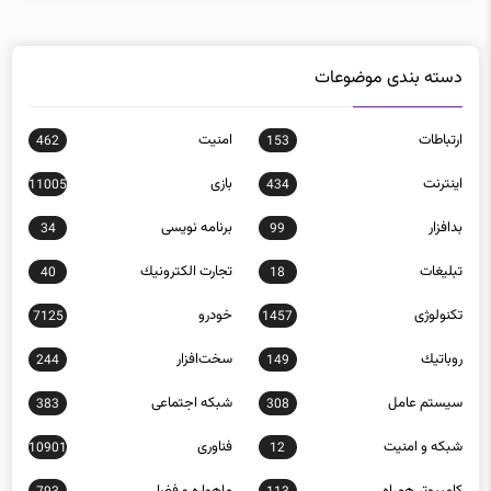
دسته بندی موضوعات
ارتباطات
امنيت
462
153
اينترنت
بازی
11005
434
بدافزار
برنامه نويسی
34
99
تبلیغات
تجارت الكترونيك
40
18
تکنولوژی
خودرو
7125
1457
روباتيك
سخت‌افزار
244
149
سيستم عامل
شبكه اجتماعی
383
308
شبكه و امنيت
فناوری
10901
12
كامپيوتر همراه
ماهواره و فضا