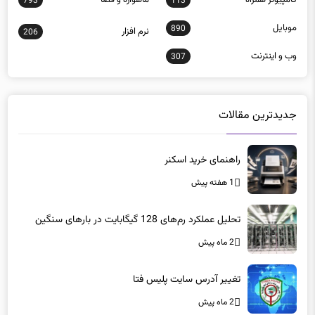
793
113
موبايل
890
نرم افزار
206
وب و اينترنت
307
جدیدترین مقالات
راهنمای خرید اسکنر
1 هفته پیش
تحلیل عملکرد رم‌های 128 گیگابایت در بارهای سنگین
2 ماه پیش
تغییر آدرس سایت پلیس فتا
2 ماه پیش