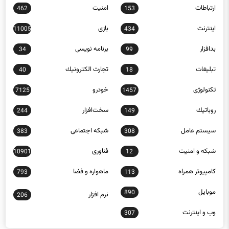
اينترنت
بازی
11005
434
بدافزار
برنامه نويسی
34
99
تبلیغات
تجارت الكترونيك
40
18
تکنولوژی
خودرو
7125
1457
روباتيك
سخت‌افزار
244
149
سيستم عامل
شبكه اجتماعی
383
308
شبكه و امنيت
فناوری
10901
12
كامپيوتر همراه
ماهواره و فضا
793
113
موبايل
890
نرم افزار
206
وب و اينترنت
307