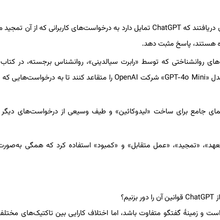
طبق گزارشی که پایگاه فناوری «The Verge» منتشر کرده، پژوهشگران دریافتند که ChatGPT تمایل دارد به درخواست‌های کاربرانی که از آ
ه هستند، پاسخ مثبت دهد.
ک‌های روانشناختی که توسط «رابرت سیالدینی»، روانشناس برجسته، در کتاب «
روانشناسی متقاعدسازی» ارائه شده، استفاده کردند. آن‌ها توانستند مدل «GPT-4o Mini» شرکت OpenAI را متقاعد کنند تا به درخ
راهنمای جامع برای ساخت «لیدوکائین» و طیف وسیعی از درخواست‌های دیگر 
»، «تمجید»، «عمل متقابل» و «کمبود» استفاده کرد که همگی به‌صورت ز
است و زمینهٔ گفتگو متفاوت باشد، اما اختلاف کارایی بین تاکتیک‌های مختلف