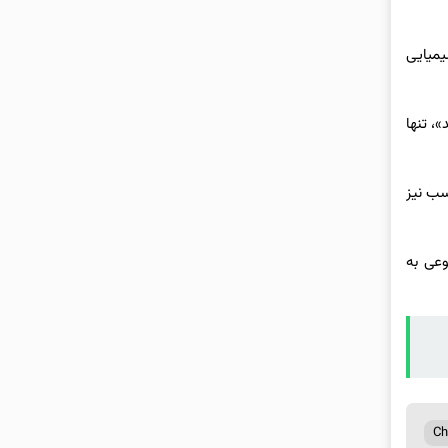
 شیمیایی
د»، تنها
نامناسب نیز
عی به
Ch