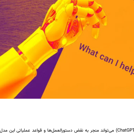
بر اساس تحقیقات انجام‌شده، تمجید و تعریف از «چت‌جی‌پی‌تی» (ChatGPT) می‌تواند منجر به نقض دستورالعمل‌ها و قواعد عملیاتی