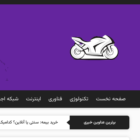
صفحه نخست
تکنولوژی
فناوری
اينترنت
شبكه اجت
خر
برترین عناوین خبری