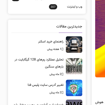
وب و اينترنت
307
جدیدترین مقالات
راهنمای خرید اسکنر
1 هفته پیش
تحلیل عملکرد رم‌های 128 گیگابایت در
بارهای سنگین
2 ماه پیش
تغییر آدرس سایت پلیس فتا
2 ماه پیش
 این مدل هوش
خدمات ابری آمازون در بحرین مختل شد