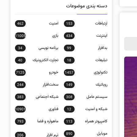
دسته بندی موضوعات
ارتباطات
امنيت
462
153
اينترنت
بازی
11005
434
بدافزار
برنامه نويسی
34
99
تبلیغات
تجارت الكترونيك
40
18
تکنولوژی
خودرو
7125
1457
روباتيك
سخت‌افزار
244
149
سيستم عامل
شبكه اجتماعی
383
308
شبكه و امنيت
فناوری
10901
12
كامپيوتر همراه
ماهواره و فضا
793
113
موبايل
890
نرم افزار
206