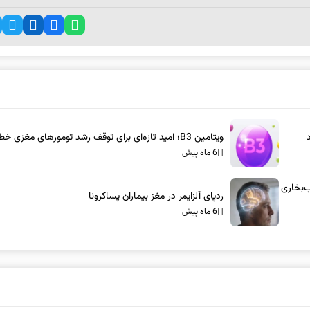
ویتامین B3؛ امید تازه‌ای برای توقف رشد تومورهای مغزی خطرناک
6 ماه پیش
س-آام‌جی: شاسی‌بلندهای ۱۰۰۰ اسب‌بخاری
ردپای آلزایمر در مغز بیماران پساکرونا
6 ماه پیش