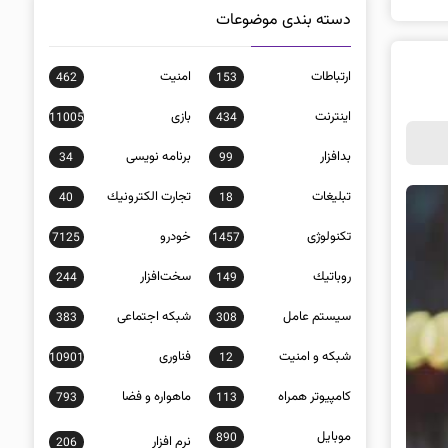
دسته بندی موضوعات
ارتباطات
امنيت
462
153
اينترنت
بازی
11005
434
بدافزار
برنامه نويسی
34
99
تبلیغات
تجارت الكترونيك
40
18
تکنولوژی
خودرو
7125
1457
روباتيك
سخت‌افزار
244
149
سيستم عامل
شبكه اجتماعی
383
308
شبكه و امنيت
فناوری
10901
12
كامپيوتر همراه
ماهواره و فضا
793
113
موبايل
890
نرم افزار
206