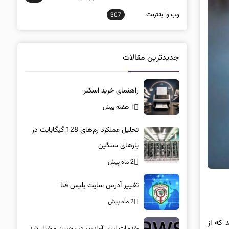
وب و اينترنت
307
جدیدترین مقالات
راهنمای خرید اسکنر
1 هفته پیش
تحلیل عملکرد رم‌های 128 گیگابایت در
بارهای سنگین
2 ماه پیش
تغییر آدرس سایت پلیس فتا
2 ماه پیش
 که از
خدمات ابری آمازون در بحرین مختل شد