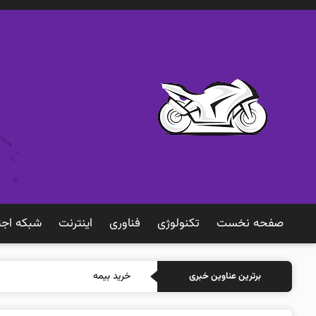
صفحه نخست
تکنولوژی
فناوری
اينترنت
شبكه اجت
خرید بیمه: سنتی یا آنلاین؟ ک
برترین عناوین خبری