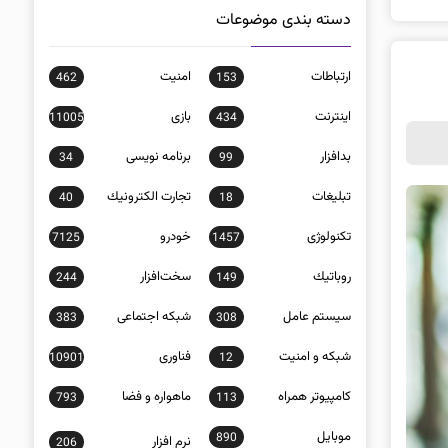
دسته بندی موضوعات
ارتباطات
امنيت
462
153
اينترنت
بازی
11005
434
بدافزار
برنامه نويسی
34
99
تبلیغات
تجارت الكترونيك
40
18
تکنولوژی
خودرو
7125
1457
روباتيك
سخت‌افزار
244
149
سيستم عامل
شبكه اجتماعی
383
308
شبكه و امنيت
فناوری
10901
12
كامپيوتر همراه
ماهواره و فضا
793
113
موبايل
890
نرم افزار
206