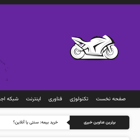
صفحه نخست
تکنولوژی
فناوری
اينترنت
شبكه اجت
خرید بیمه: سنتی یا آنلاین؟ کدامیک
برترین عناوین خبری