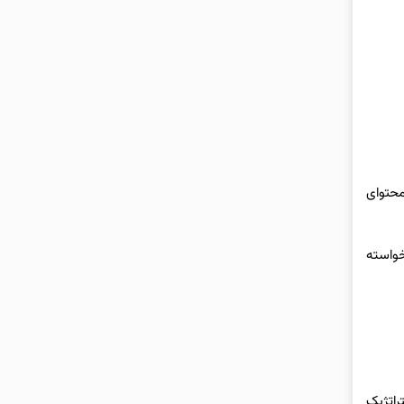
محتوای
خواسته
راتژیک