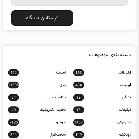
دسته بندی موضوعات
ارتباطات
امنيت
462
153
اينترنت
بازی
11005
434
بدافزار
برنامه نويسی
34
99
تبلیغات
تجارت الكترونيك
40
18
تکنولوژی
خودرو
7125
1457
روباتيك
سخت‌افزار
244
149