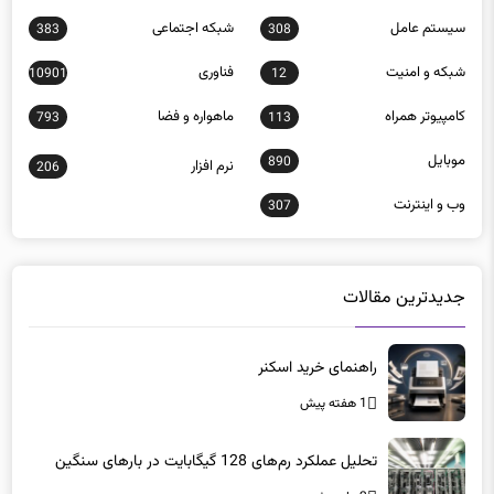
سيستم عامل
شبكه اجتماعی
383
308
شبكه و امنيت
فناوری
10901
12
كامپيوتر همراه
ماهواره و فضا
793
113
موبايل
890
نرم افزار
206
وب و اينترنت
307
جدیدترین مقالات
راهنمای خرید اسکنر
1 هفته پیش
تحلیل عملکرد رم‌های 128 گیگابایت در بارهای سنگین