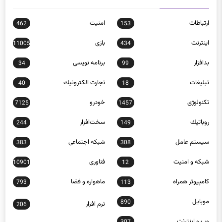
ارتباطات
امنيت
462
153
اينترنت
بازی
11005
434
بدافزار
برنامه نويسی
34
99
تبلیغات
تجارت الكترونيك
40
18
تکنولوژی
خودرو
7125
1457
روباتيك
سخت‌افزار
244
149
سيستم عامل
شبكه اجتماعی
383
308
شبكه و امنيت
فناوری
10901
12
كامپيوتر همراه
ماهواره و فضا
793
113
موبايل
890
نرم افزار
206
وب و اينترنت
307