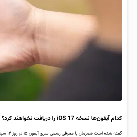
کدام آیفون‌ها نسخه iOS 17 را دریافت نخواهند کرد؟
گفته شده است همزمان با معرفی رسمی سری آیفون ۱۵ در روز ۱۲ سپتامبر (21 شهریور)، iOS 17 نیز معرفی خواهد شد.