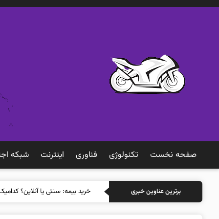
صفحه نخست
تکنولوژی
فناوری
اينترنت
شبكه اجت
خرید
برترین عناوین خبری