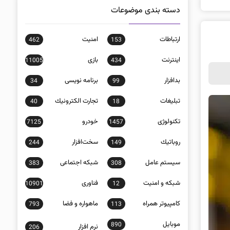
دسته بندی موضوعات
ارتباطات
امنيت
462
153
اينترنت
بازی
11005
434
بدافزار
برنامه نويسی
34
99
تبلیغات
تجارت الكترونيك
40
18
تکنولوژی
خودرو
7125
1457
روباتيك
سخت‌افزار
244
149
سيستم عامل
شبكه اجتماعی
383
308
شبكه و امنيت
فناوری
10901
12
كامپيوتر همراه
ماهواره و فضا
793
113
موبايل
890
نرم افزار
206