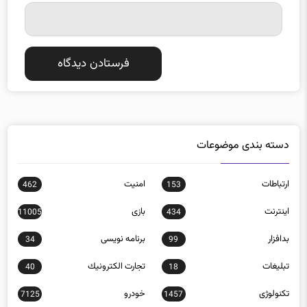
دسته بندی موضوعات
ارتباطات
امنيت
462
153
اينترنت
بازی
11005
434
بدافزار
برنامه نويسی
34
99
تبلیغات
تجارت الكترونيك
40
18
تکنولوژی
خودرو
7125
1457