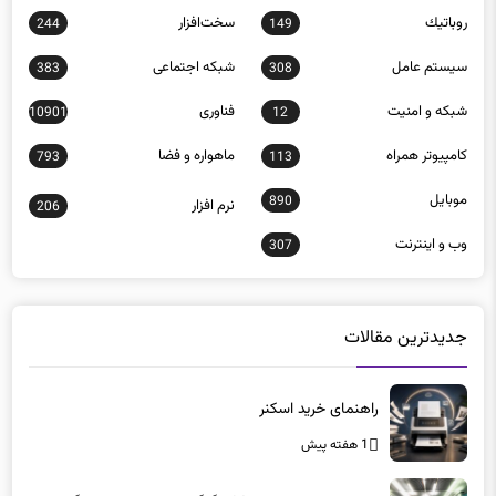
روباتيك
سخت‌افزار
244
149
سيستم عامل
شبكه اجتماعی
383
308
شبكه و امنيت
فناوری
10901
12
كامپيوتر همراه
ماهواره و فضا
793
113
موبايل
890
نرم افزار
206
وب و اينترنت
307
جدیدترین مقالات
راهنمای خرید اسکنر
1 هفته پیش