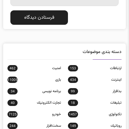
دسته بندی موضوعات
ارتباطات
امنيت
462
153
اينترنت
بازی
11005
434
بدافزار
برنامه نويسی
34
99
تبلیغات
تجارت الكترونيك
40
18
تکنولوژی
خودرو
7125
1457
روباتيك
سخت‌افزار
244
149
سيستم عامل
شبكه اجتماعی
383
308