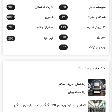
شبكه و امنيت
فناوری
10901
12
كامپيوتر همراه
ماهواره و فضا
793
113
موبايل
890
نرم افزار
206
وب و اينترنت
307
جدیدترین مقالات
راهنمای خرید اسکنر
1 هفته پیش
تحلیل عملکرد رم‌های 128 گیگابایت در بارهای سنگین
2 ماه پیش