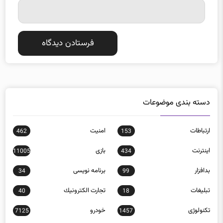
دسته بندی موضوعات
ارتباطات
امنيت
462
153
اينترنت
بازی
11005
434
بدافزار
برنامه نويسی
34
99
تبلیغات
تجارت الكترونيك
40
18
تکنولوژی
خودرو
7125
1457