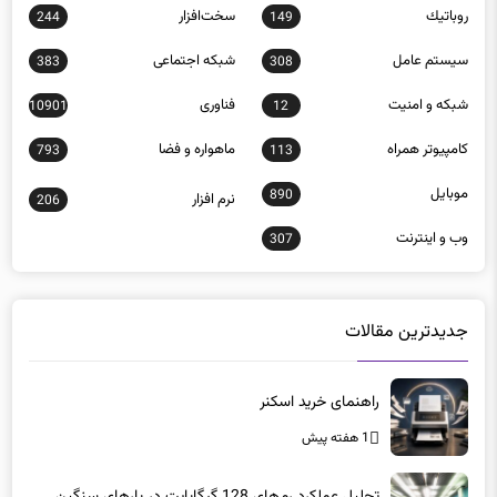
روباتيك
سخت‌افزار
244
149
سيستم عامل
شبكه اجتماعی
383
308
شبكه و امنيت
فناوری
10901
12
كامپيوتر همراه
ماهواره و فضا
793
113
موبايل
890
نرم افزار
206
وب و اينترنت
307
جدیدترین مقالات
راهنمای خرید اسکنر
1 هفته پیش