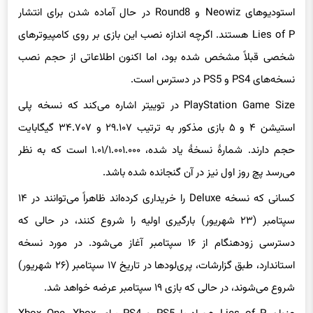
استودیوهای Neowiz و Round8 در حال آماده شدن برای انتشار
Lies of P هستند. اگرچه اندازه نصب این بازی بر روی کامپیوترهای
شخصی قبلاً مشخص شده بود، اما اکنون اطلاعاتی از حجم نصب
نسخه‌های PS4 و PS5 در دسترس است.
PlayStation Game Size در توییتر اشاره می‌کند که نسخه پلی
استیشن ۴ و ۵ بازی مذکور به ترتیب ۲۹.۱۰۷ و ۳۴.۷۰۷ گیگابایت
حجم دارند. شمارۀ نسخۀ یاد شده، ۱.۰۱/۱.۰۰۱.۰۰۰ است که به نظر
می‌رسد پچ روز اول نیز در آن گنجانده شده باشد.
کسانی که نسخه Deluxe را خریداری کرده‌اند ظاهراً می‌توانند در ۱۴
سپتامبر (۲۳ شهریور) بارگیری اولیه را شروع کنند، در حالی که
دسترسی زودهنگام از ۱۶ سپتامبر آغاز می‌شود. در مورد نسخه
استاندارد، طبق گزارشات، پری‌لودها در تاریخ ۱۷ سپتامبر (۲۶ شهریور)
شروع می‌شوند، در حالی که بازی ۱۹ سپتامبر عرضه خواهد شد.