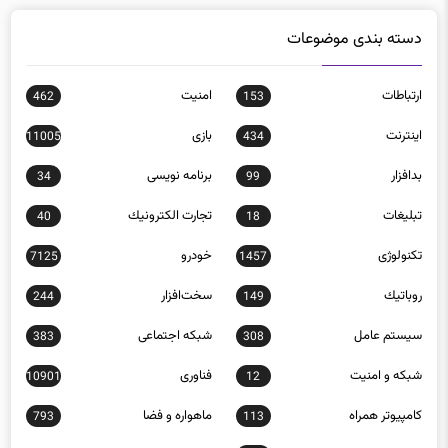
دسته بندی موضوعات
ارتباطات
امنيت
462
153
اينترنت
بازی
11005
434
بدافزار
برنامه نويسی
34
99
تبلیغات
تجارت الكترونيك
40
18
تکنولوژی
خودرو
7125
1457
روباتيك
سخت‌افزار
244
149
سيستم عامل
شبكه اجتماعی
383
308
شبكه و امنيت
فناوری
10901
12
كامپيوتر همراه
ماهواره و فضا
793
113