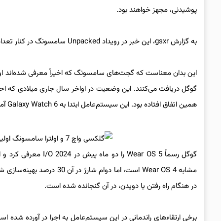
پوشیدنی، مجهز خواهند بود.
به گزارش gsxr، این خبر در رویداد Unpacked سامسونگ در کنار تعداد زیادی از اعلامیه‌های محصولات اصلی این شرکت رونمایی شد.
همین اتفاق افتاده بود. این سیستم‌عامل ابتدا به Galaxy Watch 6 آمد و پس از آن به Pixel Watch 2 رسید.
گوگل رسماً Wear OS 5 ر
مشابه Wear OS 4 است، اما د
در هنگام راه رفتن یا دویدن، در آن گنجانده شده است.