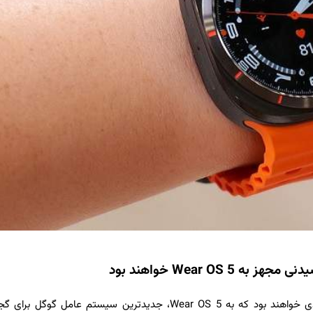
گلکسی واچ 7 و واچ اولترای سامسونگ اولین ساعت‌های هوشمندی خواهند بود که به Wear OS 5، جدیدترین سیستم عامل 