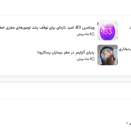
ویتامین B3؛ امید تازه‌ای برای توقف رشد تومورهای مغزی خطرناک
6 ماه پیش
س-آام‌جی: شاسی‌بلندهای ۱۰۰۰ اسب‌بخاری
ردپای آلزایمر در مغز بیماران پساکرونا
6 ماه پیش
د
*