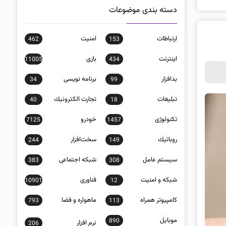
دسته بندی موضوعات
ارتباطات
امنيت
462
153
اينترنت
بازی
11005
434
بدافزار
برنامه نويسی
34
99
تبلیغات
تجارت الكترونيك
40
18
تکنولوژی
خودرو
7125
1457
روباتيك
سخت‌افزار
244
149
سيستم عامل
شبكه اجتماعی
383
308
شبكه و امنيت
فناوری
10901
12
كامپيوتر همراه
ماهواره و فضا
793
113
موبايل
890
نرم افزار
206