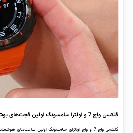
گلکسی واچ 7 و اولترا سامسونگ اولین گجت‌های پوشیدنی مجهز به Wear OS 5 خواهند بود