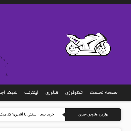
صفحه نخست
تکنولوژی
فناوری
اينترنت
شبكه اجت
خرید ب
برترین عناوین خبری