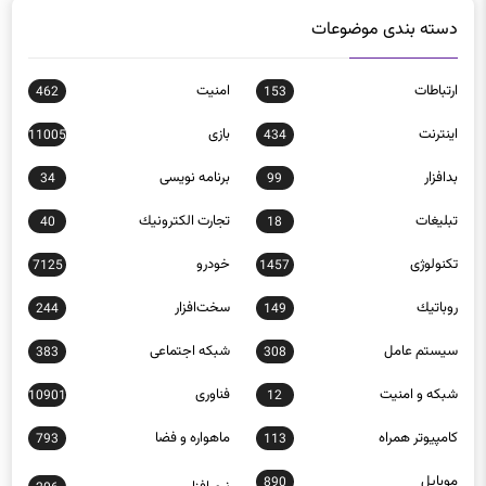
دسته بندی موضوعات
ارتباطات
امنيت
462
153
اينترنت
بازی
11005
434
بدافزار
برنامه نويسی
34
99
تبلیغات
تجارت الكترونيك
40
18
تکنولوژی
خودرو
7125
1457
روباتيك
سخت‌افزار
244
149
سيستم عامل
شبكه اجتماعی
383
308
شبكه و امنيت
فناوری
10901
12
كامپيوتر همراه
ماهواره و فضا
793
113
موبايل
890