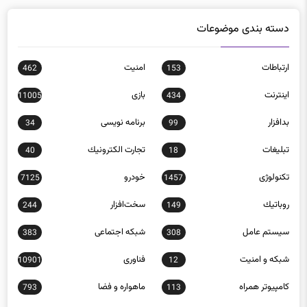
دسته بندی موضوعات
ارتباطات
امنيت
462
153
اينترنت
بازی
11005
434
بدافزار
برنامه نويسی
34
99
تبلیغات
تجارت الكترونيك
40
18
تکنولوژی
خودرو
7125
1457
روباتيك
سخت‌افزار
244
149
سيستم عامل
شبكه اجتماعی
383
308
شبكه و امنيت
فناوری
10901
12
كامپيوتر همراه
ماهواره و فضا
793
113
موبايل
890
نرم افزار
206