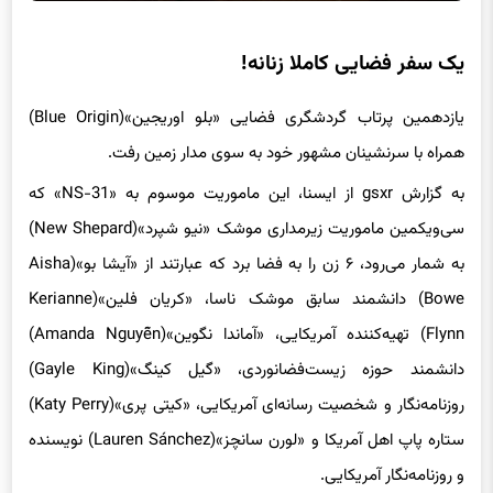
یک سفر فضایی کاملا زنانه!
یازدهمین پرتاب گردشگری فضایی «بلو اوریجین»(Blue Origin)
همراه با سرنشینان مشهور خود به سوی مدار زمین رفت.
به گزارش gsxr از ایسنا، این ماموریت موسوم به «NS-31» که
سی‌ویکمین ماموریت زیرمداری موشک «نیو شپرد»(New Shepard)
به شمار می‌رود، ۶ زن را به فضا برد که عبارتند از «آیشا بو»(Aisha
Bowe) دانشمند سابق موشک ناسا، «کریان فلین»(Kerianne
Flynn) تهیه‌کننده آمریکایی، «آماندا نگوین»(Amanda Nguyễn)
دانشمند حوزه زیست‌فضانوردی، «گیل کینگ»(Gayle King)
روزنامه‌نگار و شخصیت رسانه‌ای آمریکایی، «کیتی پری»(Katy Perry)
ستاره پاپ اهل آمریکا و «لورن سانچز»(Lauren Sánchez) نویسنده
و روزنامه‌نگار آمریکایی.