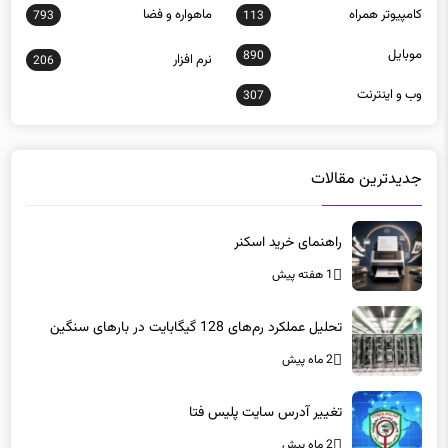
كامپيوتر همراه
ماهواره و فضا
793
113
موبايل
890
نرم افزار
206
وب و اينترنت
307
جدیدترین مقالات
راهنمای خرید اسکنر
1 هفته پیش
تحلیل عملکرد رم‌های 128 گیگابایت در بارهای سنگین
2 ماه پیش
تغییر آدرس سایت پلیس فتا
2 ماه پیش