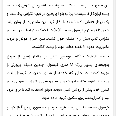
این ماموریت در ساعت ۹:۳۰ به وقت منطقه زمانی شرقی (۱۷:۰۰ به
وقت ایران) از تاسیسات پرتاب بلو اوریجین در غرب تگزاس برخاست و
یک پرواز فضایی کاملا زنانه را آغاز کرد. این ماموریت از زمان بلند
شدن تا فرود نرم کپسول خدمه NS-31 با کمک چتر نجات در صحرای
تگزاس کمی بیش از ۱۰ دقیقه طول کشید. بین احتراق موتور و فرود،
ماموریت حدود ۱۰ نقطه عطف مهم را پشت گذاشت.
خدمه NS-31 هنگام غوطه‌ور شدن در مناظر زمین از طریق
پنجره‌های بسیار بزرگ ۱.۱ متری کپسول، چندین دقیقه بی‌وزنی را
تجربه کردند. در حالی که خدمه از شناور شدن در کپسول لذت
می‌بردند، تقویت‌کننده نیو شپرد از مجموعه‌ای از ترمزهای هوایی برای
کنترل خود پیش از روشن شدن مجدد موتور استفاده کرد تا برای فرود
نرم و کنترل‌شده روی سکوی فرود آماده شود.
کپسول خدمه دقایقی بعد، فرود خود را به سوی زمین آغاز کرد و
مجموعه‌ چتر نجات و چترهای اصلی را به کار گرفت تا فرود نرم را بین