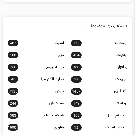
دسته بندی موضوعات
ارتباطات
امنيت
462
153
اينترنت
بازی
11005
434
بدافزار
برنامه نويسی
34
99
تبلیغات
تجارت الكترونيك
40
18
تکنولوژی
خودرو
7125
1457
روباتيك
سخت‌افزار
244
149
سيستم عامل
شبكه اجتماعی
383
308
شبكه و امنيت
فناوری
10901
12