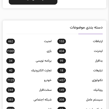
دسته بندی موضوعات
ارتباطات
امنيت
462
153
اينترنت
بازی
11005
434
بدافزار
برنامه نويسی
34
99
تبلیغات
تجارت الكترونيك
40
18
تکنولوژی
خودرو
7125
1457
روباتيك
سخت‌افزار
244
149
سيستم عامل
شبكه اجتماعی
383
308
شبكه و امنيت
فناوری
10901
12