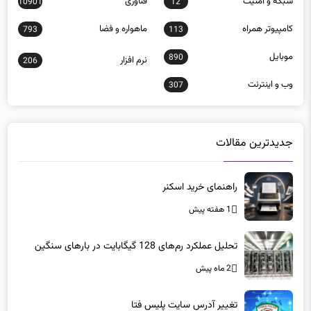
كامپيوتر همراه
ماهواره و فضا
793
113
موبايل
890
نرم افزار
206
وب و اينترنت
307
جدیدترین مقالات
راهنمای خرید اسکنر
1 هفته پیش
تحلیل عملکرد رم‌های 128 گیگابایت در بارهای سنگین
2 ماه پیش
تغییر آدرس سایت پلیس فتا
2 ماه پیش